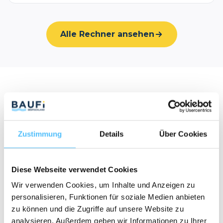
Alle Rechner ansehen
NETZWERK & KUNDENPROJEKTE
Tief verwurzelt in der
Immobilienszene
Zustimmung
Details
Über Cookies
Ob auf den großen Branchenkonferenzen oder
auf Social Media – Baufi Deutschland ist
Diese Webseite verwendet Cookies
mittendrin. Wir begleiten Familien und
Privatpersonen genauso wie einige der
Wir verwenden Cookies, um Inhalte und Anzeigen zu
reichweitenstärksten und vertrauenswürdigsten
personalisieren, Funktionen für soziale Medien anbieten
Finanz-Creator Deutschlands. Auf der „Ich will
zu können und die Zugriffe auf unsere Website zu
Immos“-Konferenz von Doro Metasch und Diana
analysieren. Außerdem geben wir Informationen zu Ihrer