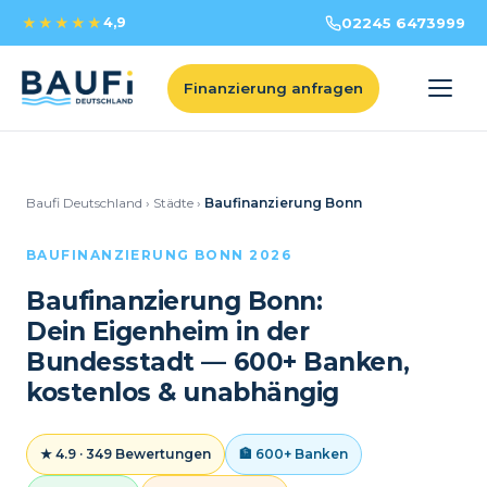
★★★★★
4,9
02245 6473999
Finanzierung anfragen
Baufi Deutschland
›
Städte
›
Baufinanzierung Bonn
BAUFINANZIERUNG BONN 2026
Baufinanzierung Bonn:
Dein Eigenheim in der
Bundesstadt — 600+ Banken,
kostenlos & unabhängig
★ 4.9 · 349 Bewertungen
🏦 600+ Banken