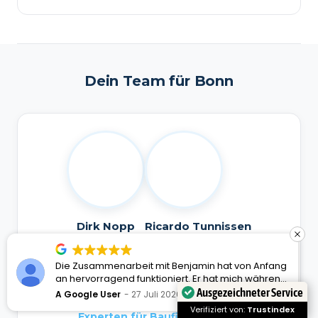
Dein Team für Bonn
Dirk Nopp
Ricardo Tunnissen
Geschäftsführer
Geschäftsführer
Die Zusammenarbeit mit Benjamin hat von Anfang
Das Baufi Deutschland Team für
an hervorragend funktioniert. Er hat mich während
des gesamten Finanzierungsprozesses
Ausgezeichneter Service
Bonn und NRW
A Google User
27 Juli 2026
kompetent, zuverlässig und persönlich begleitet.
Verifiziert von:
Trustindex
Experten für Baufinanzierung
Bei Fragen war er jederzeit sehr gut erreichbar,