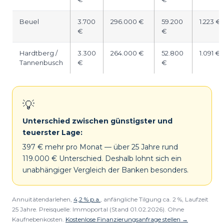
Beuel
3.700
296.000 €
59.200
1.223 €
€
€
Hardtberg /
3.300
264.000 €
52.800
1.091 €
Tannenbusch
€
€
💡
Unterschied zwischen günstigster und
teuerster Lage:
397 € mehr pro Monat — über 25 Jahre rund
119.000 € Unterschied. Deshalb lohnt sich ein
unabhängiger Vergleich der Banken besonders.
Annuitätendarlehen,
4,2 % p.a.
, anfängliche Tilgung ca. 2 %, Laufzeit
25 Jahre. Preisquelle: Immoportal (Stand 01.02.2026). Ohne
Kaufnebenkosten.
Kostenlose Finanzierungsanfrage stellen →