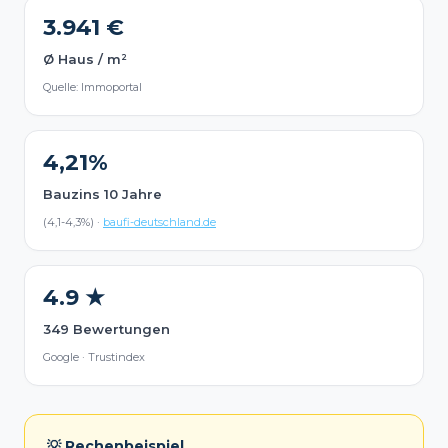
3.941 €
Ø Haus / m²
Quelle: Immoportal
4,21%
Bauzins 10 Jahre
(4,1-4,3%) ·
baufi-deutschland.de
4.9 ★
349 Bewertungen
Google · Trustindex
💡 Rechenbeispiel