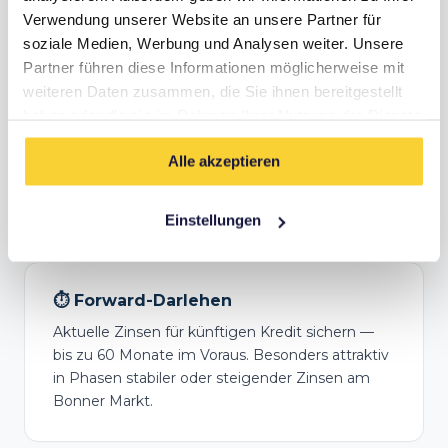
Anschlussfinanzierung in Bonn
Verwendung unserer Website an unsere Partner für
soziale Medien, Werbung und Analysen weiter. Unsere
Deine Zinsbindung endet bald? In Bonn lohnt
Partner führen diese Informationen möglicherweise mit
sich frühzeitiges Handeln.
Bereits 5 Jahre vor
weiteren Daten zusammen, die Sie ihnen bereitgestellt
Ablauf
kannst du mit einem Forward-Darlehen
haben oder die sie im Rahmen Ihrer Nutzung der Dienste
aktuelle Konditionen sichern — besonders
gesammelt haben.
wichtig, wenn Zinsen weiter steigen. Viele
Alle akzeptieren
Eigentümer in Bonn verschenken hier Tausende
Euro, weil sie zu spät handeln.
Einstellungen
⏱️ Forward-Darlehen
Aktuelle Zinsen für künftigen Kredit sichern —
bis zu 60 Monate im Voraus. Besonders attraktiv
in Phasen stabiler oder steigender Zinsen am
Bonner Markt.