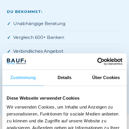
DU BEKOMMST:
Unabhängige Beratung
✓
Vergleich 600+ Banken
✓
Verbindliches Angebot
✓
Regionale Banken-Expertise
✓
Zustimmung
Details
Über Cookies
Jetzt kostenlos Termin vereinbaren →
Diese Webseite verwendet Cookies
✓ Kostenlos · ✓ Unverbindlich · ✓ DSGVO-konform
Wir verwenden Cookies, um Inhalte und Anzeigen zu
personalisieren, Funktionen für soziale Medien anbieten
zu können und die Zugriffe auf unsere Website zu
analysieren. Außerdem geben wir Informationen zu Ihrer