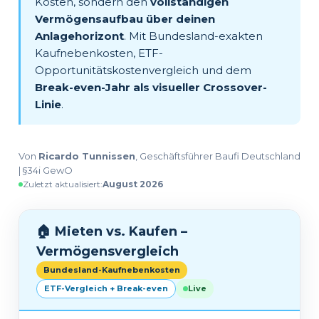
Kosten, sondern den
vollständigen
Vermögensaufbau über deinen
Anlagehorizont
. Mit Bundesland-exakten
Kaufnebenkosten, ETF-
Opportunitätskostenvergleich und dem
Break-even-Jahr als visueller Crossover-
Linie
.
Von
Ricardo Tunnissen
, Geschäftsführer Baufi Deutschland
| §34i GewO
Zuletzt aktualisiert:
August 2026
🏠 Mieten vs. Kaufen –
Vermögensvergleich
Bundesland-Kaufnebenkosten
ETF-Vergleich + Break-even
Live