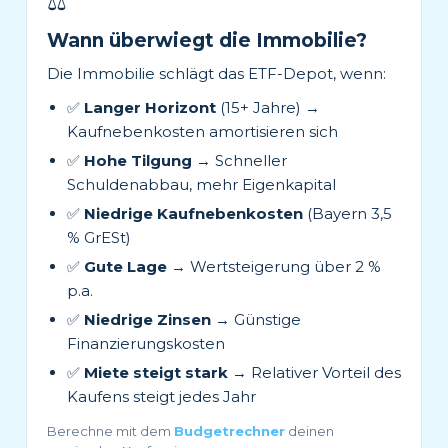
⚖️
Wann überwiegt die Immobilie?
Die Immobilie schlägt das ETF-Depot, wenn:
✅
Langer Horizont
(15+ Jahre) →
Kaufnebenkosten amortisieren sich
✅
Hohe Tilgung
→ Schneller
Schuldenabbau, mehr Eigenkapital
✅
Niedrige Kaufnebenkosten
(Bayern 3,5
% GrESt)
✅
Gute Lage
→ Wertsteigerung über 2 %
p.a.
✅
Niedrige Zinsen
→ Günstige
Finanzierungskosten
✅
Miete steigt stark
→ Relativer Vorteil des
Kaufens steigt jedes Jahr
Berechne mit dem
Budgetrechner
deinen