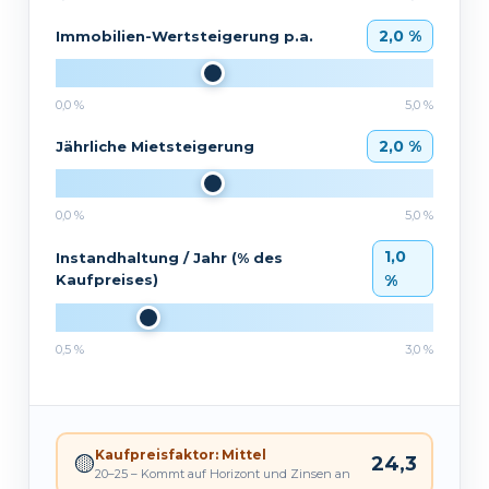
2,0 %
Immobilien-Wertsteigerung p.a.
0,0 %
5,0 %
2,0 %
Jährliche Mietsteigerung
0,0 %
5,0 %
1,0
Instandhaltung / Jahr (% des
Kaufpreises)
%
0,5 %
3,0 %
Kaufpreisfaktor: Mittel
🟡
24,3
20–25 – Kommt auf Horizont und Zinsen an