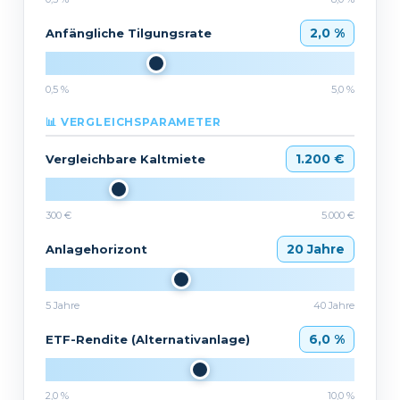
2,0 %
Anfängliche Tilgungsrate
0,5 %
5,0 %
📊 VERGLEICHSPARAMETER
1.200 €
Vergleichbare Kaltmiete
300 €
5.000 €
20 Jahre
Anlagehorizont
5 Jahre
40 Jahre
6,0 %
ETF-Rendite (Alternativanlage)
2,0 %
10,0 %