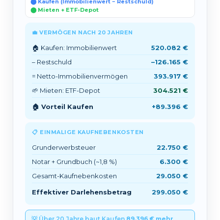
⬤ Kaufen (Immobilienwert − Restschuld)
⬤ Mieten + ETF-Depot
💼 VERMÖGEN NACH
20
JAHREN
🏠 Kaufen: Immobilienwert
520.082 €
– Restschuld
–126.165 €
= Netto-Immobilienvermögen
393.917 €
🌱 Mieten: ETF-Depot
304.521 €
🏠 Vorteil Kaufen
+89.396 €
📋 EINMALIGE KAUFNEBENKOSTEN
Grunderwerbsteuer
22.750 €
Notar + Grundbuch (~1,8 %)
6.300 €
Gesamt-Kaufnebenkosten
29.050 €
Effektiver Darlehensbetrag
299.050 €
💡 Über 20 Jahre baut Kaufen
89.396 € mehr