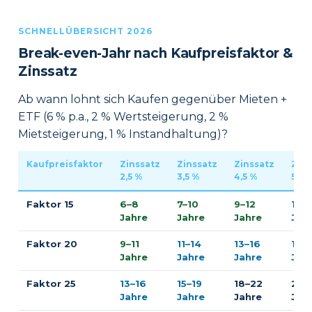
SCHNELLÜBERSICHT
2026
Break-even-Jahr nach Kaufpreisfaktor &
Zinssatz
Ab wann lohnt sich Kaufen gegenüber Mieten +
ETF (6 % p.a., 2 % Wertsteigerung, 2 %
Mietsteigerung, 1 % Instandhaltung)?
Kaufpreisfaktor
Zinssatz
Zinssatz
Zinssatz
Zins
2,5 %
3,5 %
4,5 %
5,5 
Faktor 15
6–8
7–10
9–12
11–1
Jahre
Jahre
Jahre
Jah
Faktor 20
9–11
11–14
13–16
16–
Jahre
Jahre
Jahre
Jah
Faktor 25
13–16
15–19
18–22
22–
Jahre
Jahre
Jahre
Jah