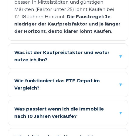
besser. In Mittelstädten und günstigen
Märkten (Faktor unter 25) lohnt Kaufen bei
12–18 Jahren Horizont.
Die Faustregel: Je
niedriger der Kaufpreisfaktor und je länger
der Horizont, desto klarer lohnt Kaufen.
Was ist der Kaufpreisfaktor und wofür
▾
nutze ich ihn?
Der Kaufpreisfaktor = Kaufpreis ÷
Jahreskaltmiete. Unter 20: Kaufen günstig. 20–
Wie funktioniert das ETF-Depot im
▾
25: Abwägen. Über 25: Teuer. Beispiel:
Vergleich?
400.000 € Kaufpreis bei 1.400 €/Monat Miete
Der Mieter legt das gesamte Eigenkapital
= 16.800 €/Jahr → Faktor 23,8. In München
direkt in ETFs an (statt als Anzahlung).
kann der Faktor 35–45 erreichen, in
Was passiert wenn ich die Immobilie
▾
Außerdem spart er jeden Monat die Differenz
strukturschwachen Regionen liegt er oft unter
nach 10 Jahren verkaufe?
zwischen Kaufkosten (Rate + Instandhaltung)
20.
Der Verkauf innerhalb von 10 Jahren löst
und Mietkosten — falls Kaufen teurer ist —
Spekulationssteuer
auf den Gewinn aus.