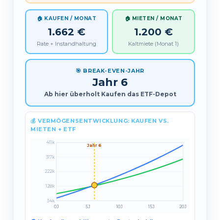
🏠 KAUFEN / MONAT
🏠 MIETEN / MONAT
1.662 €
1.200 €
Rate + Instandhaltung
Kaltmiete (Monat 1)
🎯 BREAK-EVEN-JAHR
Jahr 6
Ab hier überholt Kaufen das ETF-Depot
💰 VERMÖGENSENTWICKLUNG: KAUFEN VS.
MIETEN + ETF
411k
Jahr 6
317k
222k
128k
34k
0J
5J
10J
15J
20J