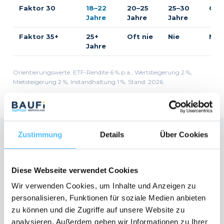
Faktor 30
18–22
20–25
25–30
Oft 
Jahre
Jahre
Jahre
Faktor 35+
25+
Oft nie
Nie
Nie
Jahre
Orientierungswerte. ETF-Rendite 6 % p.a., Wertsteigerung 2 %,
Mietsteigerung 2 %, Instandhaltung 1 %. Stand:
2026
.
Zustimmung
Details
Über Cookies
KONKRETE BEISPIELE
Mieten oder Kaufen
2026
: 4 typische
Diese Webseite verwendet Cookies
Situationen
Wir verwenden Cookies, um Inhalte und Anzeigen zu
personalisieren, Funktionen für soziale Medien anbieten
zu können und die Zugriffe auf unsere Website zu
🏙️ Mittelstadt –
Kaufen besser ab Jahr 12
analysieren. Außerdem geben wir Informationen zu Ihrer