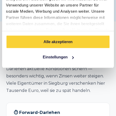
Verwendung unserer Website an unsere Partner für
✓ Kostenlos · ✓ Unverbindlich · ✓ DSGVO-konform
soziale Medien, Werbung und Analysen weiter. Unsere
Partner führen diese Informationen möglicherweise mit
weiteren Daten zusammen, die Sie ihnen bereitgestellt
haben oder die sie im Rahmen Ihrer Nutzung der Dienste
Anschlussfinanzierung in Siegburg
gesammelt haben.
Alle akzeptieren
Deine Zinsbindung endet bald? In Siegburg
lohnt sich frühzeitiges Handeln.
Bereits 5 Jahre
Einstellungen
vor Ablauf
kannst du mit einem Forward-
Darlehen aktuelle Konditionen sichern —
besonders wichtig, wenn Zinsen weiter steigen.
Viele Eigentümer in Siegburg verschenken hier
Tausende Euro, weil sie zu spät handeln.
⏱️ Forward-Darlehen