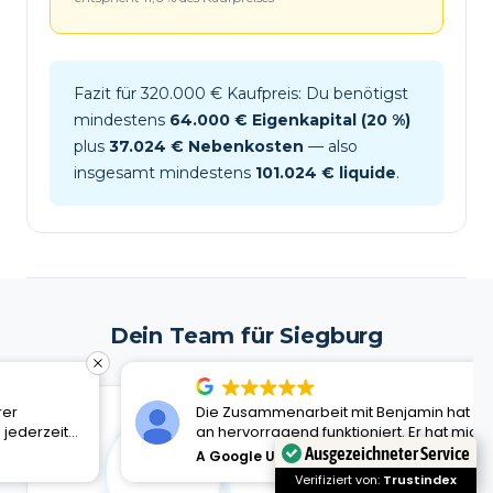
Fazit für 320.000 € Kaufpreis: Du benötigst
mindestens
64.000 € Eigenkapital (20 %)
plus
37.024 € Nebenkosten
— also
insgesamt mindestens
101.024 € liquide
.
Dein Team für Siegburg
Die Zusammenarbeit mit Benjamin hat von Anfang
an hervorragend funktioniert. Er hat mich während
des gesamten Finanzierungsprozesses
Ausgezeichneter Service
A Google User
27 Juli 2026
kompetent, zuverlässig und persönlich begleitet.
Verifiziert von:
Trustindex
Bei Fragen war er jederzeit sehr gut erreichbar,