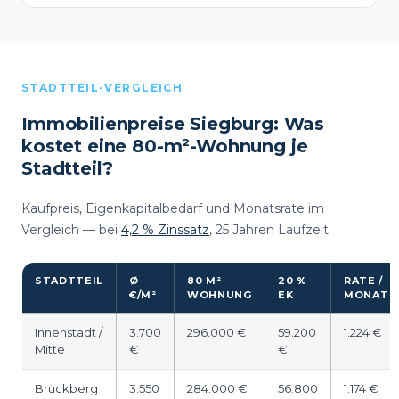
STADTTEIL-VERGLEICH
Immobilienpreise Siegburg: Was
kostet eine 80-m²-Wohnung je
Stadtteil?
Kaufpreis, Eigenkapitalbedarf und Monatsrate im
Vergleich — bei
4,2 % Zinssatz
, 25 Jahren Laufzeit.
STADTTEIL
Ø
80 M²
20 %
RATE /
€/M²
WOHNUNG
EK
MONAT
Innenstadt /
3.700
296.000 €
59.200
1.224 €
Mitte
€
€
Brückberg
3.550
284.000 €
56.800
1.174 €