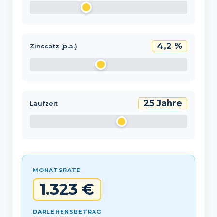
4,2 %
Zinssatz (p.a.)
25 Jahre
Laufzeit
MONATSRATE
1.323 €
DARLEHENSBETRAG