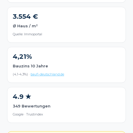
3.554 €
Ø Haus / m²
Quelle: Immoportal
4,21%
Bauzins 10 Jahre
(4,1-4,3%) ·
baufi-deutschland.de
4.9 ★
349 Bewertungen
Google · Trustindex