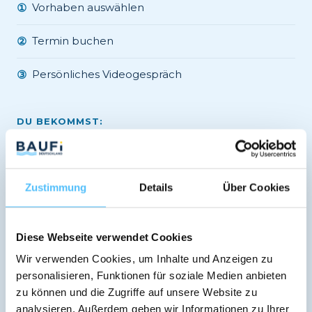
Vorhaben auswählen
①
Termin buchen
②
Persönliches Videogespräch
③
DU BEKOMMST:
Unabhängige Beratung
✓
Vergleich 600+ Banken
✓
Zustimmung
Details
Über Cookies
Verbindliches Angebot
✓
Diese Webseite verwendet Cookies
Regionale Banken-Expertise
✓
Wir verwenden Cookies, um Inhalte und Anzeigen zu
personalisieren, Funktionen für soziale Medien anbieten
zu können und die Zugriffe auf unsere Website zu
Jetzt kostenlos Termin vereinbaren →
analysieren. Außerdem geben wir Informationen zu Ihrer