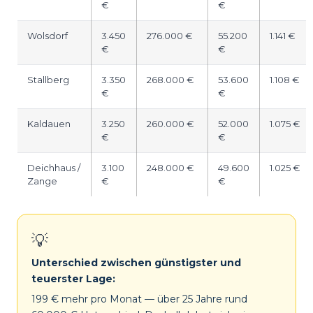
€
€
Wolsdorf
3.450
276.000 €
55.200
1.141 €
€
€
Stallberg
3.350
268.000 €
53.600
1.108 €
€
€
Kaldauen
3.250
260.000 €
52.000
1.075 €
€
€
Deichhaus /
3.100
248.000 €
49.600
1.025 €
Zange
€
€
💡
Unterschied zwischen günstigster und
teuerster Lage:
199 € mehr pro Monat — über 25 Jahre rund