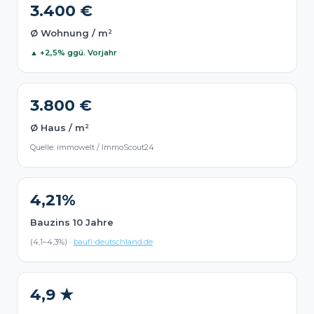
3.400 €
Ø Wohnung / m²
▲ +2,5% ggü. Vorjahr
3.800 €
Ø Haus / m²
Quelle: immowelt / ImmoScout24
4,21%
Bauzins 10 Jahre
(4,1–4,3%) ·
baufi-deutschland.de
4,9 ★