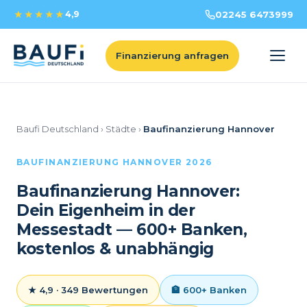
★★★★★
4,9
02245 6473999
Finanzierung anfragen
Baufi Deutschland
›
Städte
›
Baufinanzierung Hannover
BAUFINANZIERUNG HANNOVER 2026
Baufinanzierung Hannover:
Dein Eigenheim in der
Messestadt — 600+ Banken,
kostenlos & unabhängig
★ 4,9 · 349 Bewertungen
🏦 600+ Banken