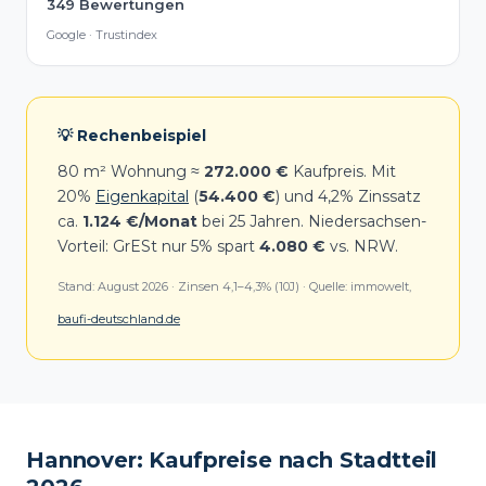
349 Bewertungen
Google · Trustindex
💡 Rechenbeispiel
80 m² Wohnung ≈
272.000 €
Kaufpreis. Mit
20%
Eigenkapital
(
54.400 €
) und 4,2% Zinssatz
ca.
1.124 €/Monat
bei 25 Jahren. Niedersachsen-
Vorteil: GrESt nur 5% spart
4.080 €
vs. NRW.
Stand:
August 2026
· Zinsen 4,1–4,3% (10J) · Quelle: immowelt,
baufi-deutschland.de
Hannover: Kaufpreise nach Stadtteil