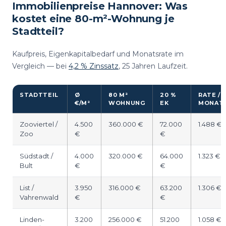
Immobilienpreise Hannover: Was
kostet eine 80-m²-Wohnung je
Stadtteil?
Kaufpreis, Eigenkapitalbedarf und Monatsrate im
Vergleich — bei
4,2 % Zinssatz
, 25 Jahren Laufzeit.
STADTTEIL
Ø
80 M²
20 %
RATE /
€/M²
WOHNUNG
EK
MONAT
Zooviertel /
4.500
360.000 €
72.000
1.488 €
Zoo
€
€
Südstadt /
4.000
320.000 €
64.000
1.323 €
Bult
€
€
List /
3.950
316.000 €
63.200
1.306 €
Vahrenwald
€
€
Linden-
3.200
256.000 €
51.200
1.058 €