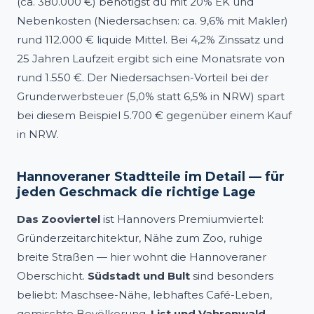
(ca. 380.000 €) benötigst du mit 20% EK und
Nebenkosten (Niedersachsen: ca. 9,6% mit Makler)
rund 112.000 € liquide Mittel. Bei 4,2% Zinssatz und
25 Jahren Laufzeit ergibt sich eine Monatsrate von
rund 1.550 €. Der Niedersachsen-Vorteil bei der
Grunderwerbsteuer (5,0% statt 6,5% in NRW) spart
bei diesem Beispiel 5.700 € gegenüber einem Kauf
in NRW.
Hannoveraner Stadtteile im Detail — für
jeden Geschmack die richtige Lage
Das Zooviertel
ist Hannovers Premiumviertel:
Gründerzeitarchitektur, Nähe zum Zoo, ruhige
breite Straßen — hier wohnt die Hannoveraner
Oberschicht.
Südstadt und Bult
sind besonders
beliebt: Maschsee-Nähe, lebhaftes Café-Leben,
gemischte Bevölkerung.
List und Vahrenwald