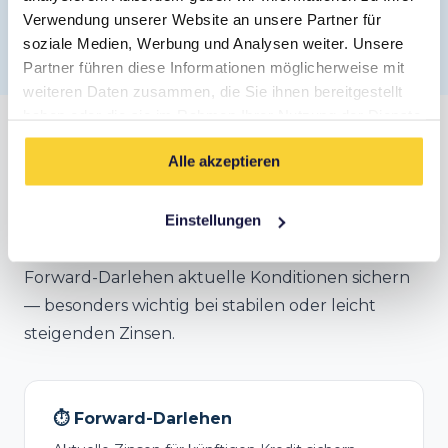
Verwendung unserer Website an unsere Partner für
soziale Medien, Werbung und Analysen weiter. Unsere
✓ Kostenlos · ✓ Unverbindlich · ✓ DSGVO-konform
Partner führen diese Informationen möglicherweise mit
weiteren Daten zusammen, die Sie ihnen bereitgestellt
haben oder die sie im Rahmen Ihrer Nutzung der Dienste
gesammelt haben.
Anschlussfinanzierung in Hannover
Alle akzeptieren
Deine Zinsbindung endet bald? Auch in
Einstellungen
Hannover lohnt sich frühzeitiges Handeln.
Bereits 5 Jahre vor Ablauf
kannst du mit einem
Forward-Darlehen aktuelle Konditionen sichern
— besonders wichtig bei stabilen oder leicht
steigenden Zinsen.
⏱️ Forward-Darlehen