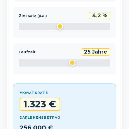
4,2 %
Zinssatz (p.a.)
25 Jahre
Laufzeit
MONATSRATE
1.323 €
DARLEHENSBETRAG
256.000 €