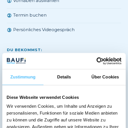
Vorhaben auswählen
①
Termin buchen
②
Persönliches Videogespräch
③
DU BEKOMMST:
Unabhängige Beratung
✓
Vergleich 600+ Banken
✓
Zustimmung
Details
Über Cookies
Verbindliches Angebot
✓
Diese Webseite verwendet Cookies
Regionale Banken-Expertise
✓
Wir verwenden Cookies, um Inhalte und Anzeigen zu
personalisieren, Funktionen für soziale Medien anbieten
zu können und die Zugriffe auf unsere Website zu
analysieren. Außerdem geben wir Informationen zu Ihrer
Jetzt kostenlos Termin vereinbaren →