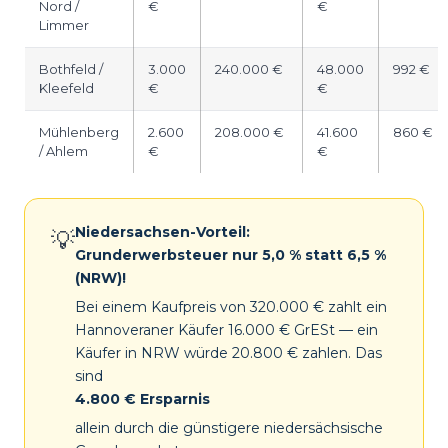
Nord /
€
€
Limmer
Bothfeld /
3.000
240.000 €
48.000
992 €
Kleefeld
€
€
Mühlenberg
2.600
208.000 €
41.600
860 €
/ Ahlem
€
€
Niedersachsen-Vorteil:
💡
Grunderwerbsteuer nur 5,0 % statt 6,5 %
(NRW)!
Bei einem Kaufpreis von 320.000 € zahlt ein
Hannoveraner Käufer 16.000 € GrESt — ein
Käufer in NRW würde 20.800 € zahlen. Das
sind
4.800 € Ersparnis
allein durch die günstigere niedersächsische