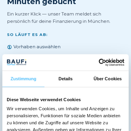
Minuten gebucht
Ein kurzer Klick — unser Team meldet sich
persönlich für deine Finanzierung in München.
SO LÄUFT ES AB:
Vorhaben auswählen
①
Termin buchen
②
Persönliches Videogespräch
③
Zustimmung
Details
Über Cookies
DU BEKOMMST:
Diese Webseite verwendet Cookies
Wir verwenden Cookies, um Inhalte und Anzeigen zu
Unabhängige Beratung
✓
personalisieren, Funktionen für soziale Medien anbieten
zu können und die Zugriffe auf unsere Website zu
Vergleich 600+ Banken
✓
analysieren. Außerdem geben wir Informationen zu Ihrer