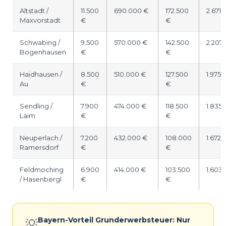
Altstadt /
11.500
690.000 €
172.500
2.671 
Maxvorstadt
€
€
Schwabing /
9.500
570.000 €
142.500
2.207
Bogenhausen
€
€
Haidhausen /
8.500
510.000 €
127.500
1.975 
Au
€
€
Sendling /
7.900
474.000 €
118.500
1.835 
Laim
€
€
Neuperlach /
7.200
432.000 €
108.000
1.672 
Ramersdorf
€
€
Feldmoching
6.900
414.000 €
103.500
1.603
/ Hasenbergl
€
€
Bayern-Vorteil Grunderwerbsteuer: Nur
💡