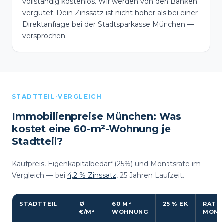
vollständig kostenlos. Wir werden von den Banken
vergütet. Dein Zinssatz ist nicht höher als bei einer
Direktanfrage bei der Stadtsparkasse München —
versprochen.
STADTTEIL-VERGLEICH
Immobilienpreise München: Was
kostet eine 60-m²-Wohnung je
Stadtteil?
Kaufpreis, Eigenkapitalbedarf (25%) und Monatsrate im
Vergleich — bei
4,2 % Zinssatz
, 25 Jahren Laufzeit.
STADTTEIL
Ø
60 M²
25 % EK
RATE 
€/M²
WOHNUNG
MON