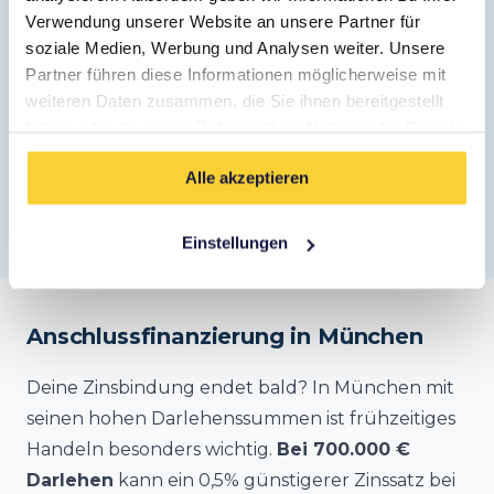
Verwendung unserer Website an unsere Partner für
Verbindliches Angebot
✓
soziale Medien, Werbung und Analysen weiter. Unsere
Partner führen diese Informationen möglicherweise mit
Optimale Zinskonditionen
✓
weiteren Daten zusammen, die Sie ihnen bereitgestellt
haben oder die sie im Rahmen Ihrer Nutzung der Dienste
gesammelt haben.
Jetzt kostenlos Termin vereinbaren →
Alle akzeptieren
✓ Kostenlos · ✓ Unverbindlich · ✓ DSGVO-konform
Einstellungen
Anschlussfinanzierung in München
Deine Zinsbindung endet bald? In München mit
seinen hohen Darlehenssummen ist frühzeitiges
Handeln besonders wichtig.
Bei 700.000 €
Darlehen
kann ein 0,5% günstigerer Zinssatz bei