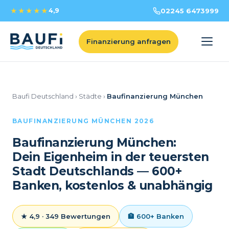
★★★★★
4,9
02245 6473999
Finanzierung anfragen
Baufi Deutschland
›
Städte
›
Baufinanzierung München
BAUFINANZIERUNG MÜNCHEN 2026
Baufinanzierung München:
Dein Eigenheim in der teuersten
Stadt Deutschlands — 600+
Banken, kostenlos & unabhängig
★ 4,9 · 349 Bewertungen
🏦 600+ Banken