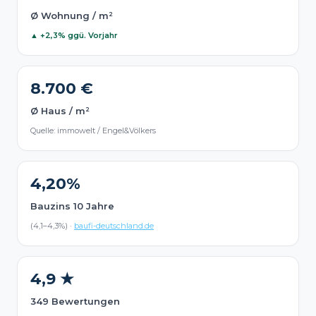
Ø Wohnung / m²
▲ +2,3% ggü. Vorjahr
8.700 €
Ø Haus / m²
Quelle: immowelt / Engel&Völkers
4,20%
Bauzins 10 Jahre
(4,1–4,3%) ·
baufi-deutschland.de
4,9 ★
349 Bewertungen