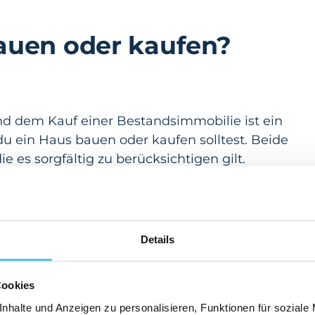
auen oder kaufen?
d dem Kauf einer Bestandsimmobilie ist ein
u ein Haus bauen oder kaufen solltest. Beide
 es sorgfältig zu berücksichtigen gilt.
 an:
Details
t, der von Lage, Größe und Zustand abhängt.
Cookies
nhalte und Anzeigen zu personalisieren, Funktionen für soziale