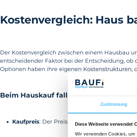
Kostenvergleich: Haus b
Der Kostenvergleich zwischen einem Hausbau un
entscheidender Faktor bei der Entscheidung, ob d
Optionen haben ihre eigenen Kostenstrukturen, die
Beim Hauskauf fallen folgende Kosten
Zustimmung
Kaufpreis
: Der Preis für die Immobilie selbs
Diese Webseite verwendet 
Wir verwenden Cookies, um I