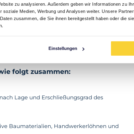
Website zu analysieren. Außerdem geben wir Informationen zu I
rbsteuer (in den meisten Bundesländern zwische
r soziale Medien, Werbung und Analysen weiter. Unsere Partner
hren (in der Regel 3 bis 7 %), Notarkosten und
 Daten zusammen, die Sie ihnen bereitgestellt haben oder die s
es Kaufpreises).
n.
d der Immobilie können Kosten für notwendige
Einstellungen
ehen.
wie folgt zusammen:
je nach Lage und Erschließungsgrad des
lusive Baumaterialien, Handwerkerlöhnen und