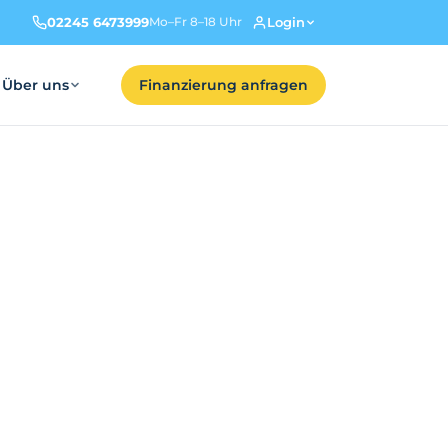
02245 6473999
Login
Mo–Fr 8–18 Uhr
Über uns
Finanzierung anfragen