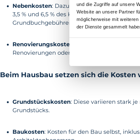
und die Zugriffe auf unsere 
Nebenkosten
: Dazu gehören die Grunderwe
Website an unsere Partner fü
3,5 % und 6,5 % des Kaufpreises), Maklergebü
möglicherweise mit weiteren
Grundbuchgebühren (zusammen etwa 1,5 % d
der Dienste gesammelt habe
Renovierungskosten
: Abhängig vom Zustan
Renovierungen oder Modernisierungen entst
Beim Hausbau setzen sich die Kosten 
Grundstückskosten
: Diese variieren stark 
Grundstücks.
Baukosten
: Kosten für den Bau selbst, ink