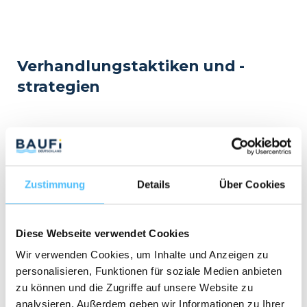
Verhandlungstaktiken und -
strategien
Erfolgreiche Verhandlungen beim
Immobilienkauf erfordern nicht nur Wissen über
den Markt, sondern auch den Einsatz bewährter
Verhandlungstaktiken und -strategien. Eine der
Zustimmung
Details
Über Cookies
ersten Fragen, die du dir stellen solltest, ist:
Welcher Preis ist mein Ziel, und wie weit bin
ich bereit, zu gehen?
Diese Webseite verwendet Cookies
Wir verwenden Cookies, um Inhalte und Anzeigen zu
personalisieren, Funktionen für soziale Medien anbieten
Hierbei hilft es, einen Ankerpreis zu setzen – das
zu können und die Zugriffe auf unsere Website zu
ist der Preis, den du als erstes Angebot einbringst.
analysieren. Außerdem geben wir Informationen zu Ihrer