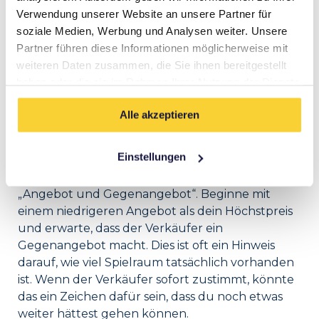
Ein niedriger Ankerpreis gibt dir Raum für
Verwendung unserer Website an unsere Partner für
Verhandlungen, während ein zu hoher Preis
soziale Medien, Werbung und Analysen weiter. Unsere
deine Verhandlungsposition schwächt.
Partner führen diese Informationen möglicherweise mit
weiteren Daten zusammen, die Sie ihnen bereitgestellt
haben oder die sie im Rahmen Ihrer Nutzung der Dienste
gesammelt haben.
Angebot und Gegenangebot
Alle akzeptieren
Einstellungen
Ein weiterer effektiver Ansatz beim
Immobilienpreise verhandeln ist die Technik des
„Angebot und Gegenangebot“. Beginne mit
einem niedrigeren Angebot als dein Höchstpreis
und erwarte, dass der Verkäufer ein
Gegenangebot macht. Dies ist oft ein Hinweis
darauf, wie viel Spielraum tatsächlich vorhanden
ist. Wenn der Verkäufer sofort zustimmt, könnte
das ein Zeichen dafür sein, dass du noch etwas
weiter hättest gehen können.