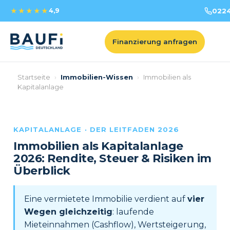
★★★★★
4,9
022
Finanzierung anfragen
Startseite
›
Immobilien-Wissen
›
Immobilien als
Kapitalanlage
KAPITALANLAGE · DER LEITFADEN
2026
Immobilien als Kapitalanlage
2026
: Rendite, Steuer & Risiken im
Überblick
Eine vermietete Immobilie verdient auf
vier
Wegen gleichzeitig
: laufende
Mieteinnahmen (Cashflow), Wertsteigerung,