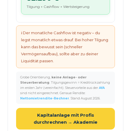
Tilgung + Cashflow + Wertsteigerung
ℹ️ Der monatliche Cashflow ist negativ – du
legst monatlich etwas drauf. Bei hoher Tilgung
kann das bewusst sein (schneller
Vermögensaufbau), sollte aber zu deiner
Liquidität passen.
Grobe Orientierung,
keine Anlage- oder
Steuerberatung
. Tilgungsgewinn = Kreditrückzahlung
im ersten Jahr (vereinfacht). Steuervorteile aus der
AfA
sind nicht eingerechnet. Genaue Rendite:
Nettomietrendite-Rechner
. Stand
August 2026
.
Kapitalanlage mit Profis
durchrechnen → Akademie