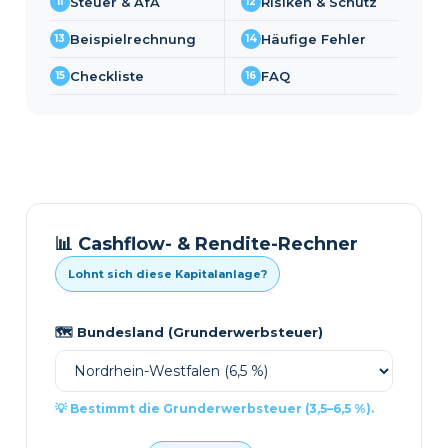
Steuer & AfA
Risiken & Schutz
11
12
Beispielrechnung
Häufige Fehler
13
14
Checkliste
FAQ
15
16
📊 Cashflow- & Rendite-Rechner
Lohnt sich diese Kapitalanlage?
🗺️ Bundesland (Grunderwerbsteuer)
💡 Bestimmt die Grunderwerbsteuer (3,5–6,5 %).