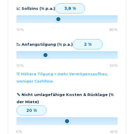
3,8 %
📈 Sollzins (% p.a.)
1,0 %
8,0 %
2 %
📉 Anfangstilgung (% p.a.)
1,0 %
5,0 %
💡 Höhere Tilgung = mehr Vermögensaufbau,
weniger Cashflow.
🔧 Nicht umlagefähige Kosten & Rücklage (%
der Miete)
20 %
0 %
40 %