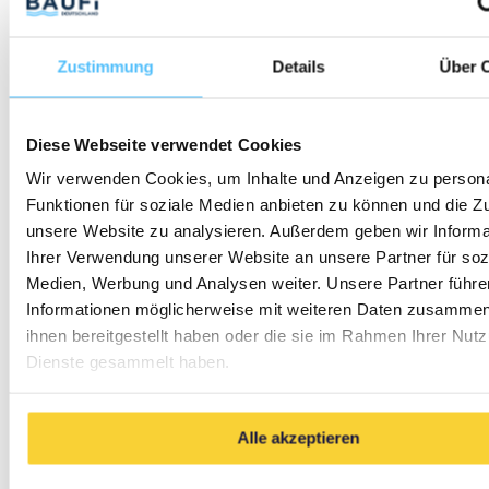
liegt, baust du jeden Monat Eigenkapital auf, weil
die Miete den Kredit tilgt. Nach 10–15 Jahren
Zustimmung
Details
Über 
gehört dir ein erheblicher Teil der Immobilie – im
Wesentlichen finanziert von deinem Mieter. Genau
diese Kombination macht die fremdfinanzierte
Diese Webseite verwendet Cookies
Immobilie als Vermögensbaustein so wirkungsvoll.
Wir verwenden Cookies, um Inhalte und Anzeigen zu persona
Funktionen für soziale Medien anbieten zu können und die Zug
Über einen längeren Zeitraum verstärken sich
unsere Website zu analysieren. Außerdem geben wir Informa
die vier Hebel gegenseitig: Während der
Ihrer Verwendung unserer Website an unsere Partner für soz
Tilgungsanteil der Rate jährlich steigt und der
Medien, Werbung und Analysen weiter. Unsere Partner führe
Zinsanteil sinkt, wächst dein Eigenkapital immer
Informationen möglicherweise mit weiteren Daten zusammen,
schneller. Kommen moderate Miet- und
ihnen bereitgestellt haben oder die sie im Rahmen Ihrer Nut
Dienste gesammelt haben.
Wertsteigerungen hinzu, entsteht ein Effekt, der
dem Zinseszins ähnelt. Nach 10–15 Jahren ist aus
einer anfangs cashflow-neutralen Wohnung oft
Alle akzeptieren
ein substanzieller, teils schuldenfreier
Vermögenswert geworden – die Kapitalanlage ist