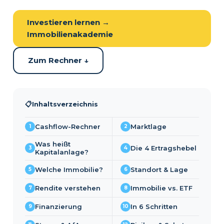
Investieren lernen →
Immobilienakademie
Zum Rechner ↓
📋
Inhaltsverzeichnis
Cashflow-Rechner
Marktlage
1
2
Was heißt
Die 4 Ertragshebel
3
4
Kapitalanlage?
Welche Immobilie?
Standort & Lage
5
6
Rendite verstehen
Immobilie vs. ETF
7
8
Finanzierung
In 6 Schritten
9
10