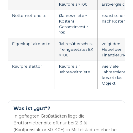
Kaufpreis × 100
Erstvergleich
Nettomietrendite
(Jahresmiete −
realistischer,
Kosten) ÷
nach Kosten
Gesamtinvest ×
100
Eigenkapitalrendite
Jahresüberschuss
zeigt den
÷ eingesetztes EK
Hebel der
× 100
Finanzierung
Kaufpreisfaktor
Kaufpreis ÷
wie viele
Jahreskaltmiete
Jahresmieten
kostet das
Objekt
Was ist „gut"?
In gefragten Großstädten liegt die
Bruttomietrendite oft nur bei 2–3 %
(Kaufpreisfaktor 30–40+), in Mittelstädten eher bei