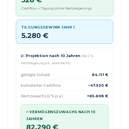
Cashflow + Tilgung (ohne Wertsteigerung)
TILGUNGSGEWINN JAHR 1
5.280 €
📈 Projektion nach 10 Jahren
(bei 2 %
Wertsteigerung p.a., vereinfacht)
getilgte Schuld
64.111 €
kumulierter Cashflow
−47.520 €
Wertzuwachs (2 % p.a.)
+65.698 €
≈ VERMÖGENSZUWACHS NACH 10
JAHREN
82.290 €