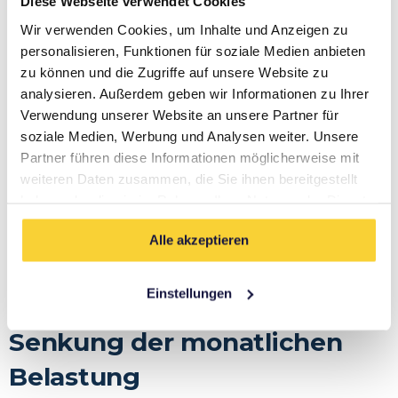
Diese Webseite verwendet Cookies
Wir verwenden Cookies, um Inhalte und Anzeigen zu
personalisieren, Funktionen für soziale Medien anbieten
zu können und die Zugriffe auf unsere Website zu
Baufinanzierung ohne Eigenkapital: So geht’s 🔍 Das
analysieren. Außerdem geben wir Informationen zu Ihrer
Wichtigste vorab: Normalerweise wird bei
Verwendung unserer Website an unsere Partner für
Baufinanzierungen erwartet, dass ein Teil der
soziale Medien, Werbung und Analysen weiter. Unsere
Immobilienkosten mit Eigenkapital finanziert wird.
Partner führen diese Informationen möglicherweise mit
Als Richtschnur gilt ein Eigenkapitalanteil von
weiteren Daten zusammen, die Sie ihnen bereitgestellt
mindestens 20 Prozent. In bestimmten
haben oder die sie im Rahmen Ihrer Nutzung der Dienste
Konstellationen ist aber auch eine Finanzierung
gesammelt haben.
ohne Eigenkapital möglich. Häufig wird auch von 100
Alle akzeptieren
Prozent-Finanzierungen gesprochen. Der größte
Vorteil einer […]
Einstellungen
Baufinanzierung: Tipps zur
Senkung der monatlichen
Belastung