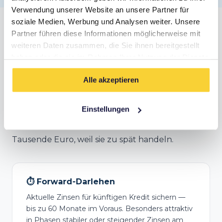
Verwendung unserer Website an unsere Partner für
soziale Medien, Werbung und Analysen weiter. Unsere
Anschlussfinanzierung in Wuppertal
Partner führen diese Informationen möglicherweise mit
weiteren Daten zusammen, die Sie ihnen bereitgestellt
Deine Zinsbindung endet bald? In Wuppertal
haben oder die sie im Rahmen Ihrer Nutzung der Dienste
gesammelt haben.
lohnt sich frühzeitiges Handeln.
Bereits 5 Jahre
Alle akzeptieren
vor Ablauf
kannst du mit einem Forward-
Darlehen aktuelle Konditionen sichern —
Einstellungen
besonders wichtig, wenn Zinsen weiter steigen.
Viele Eigentümer in Wuppertal verschenken hier
Tausende Euro, weil sie zu spät handeln.
⏱️ Forward-Darlehen
Aktuelle Zinsen für künftigen Kredit sichern —
bis zu 60 Monate im Voraus. Besonders attraktiv
in Phasen stabiler oder steigender Zinsen am