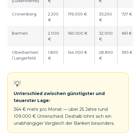
(Luisenviertel)
€
€
Cronenberg
2.200
176.000 €
35.200
727 €
€
€
Barmen
2.000
160.000 €
32.000
661 €
€
€
Oberbarmen
1.800
144.000 €
28.800
595 €
/ Langerfeld
€
€
💡
Unterschied zwischen günstigster und
teuerster Lage:
364 € mehr pro Monat — über 25 Jahre rund
109.000 € Unterschied. Deshalb lohnt sich ein
unabhängiger Vergleich der Banken besonders.