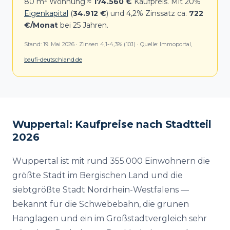
80 m² Wohnung ≈
174.560 €
Kaufpreis. Mit 20%
Eigenkapital
(
34.912 €
) und 4,2% Zinssatz ca.
722
€/Monat
bei 25 Jahren.
Stand: 19. Mai 2026 · Zinsen 4,1-4,3% (10J) · Quelle: Immoportal,
baufi-deutschland.de
Wuppertal: Kaufpreise nach Stadtteil
2026
Wuppertal ist mit rund 355.000 Einwohnern die
größte Stadt im Bergischen Land und die
siebtgrößte Stadt Nordrhein-Westfalens —
bekannt für die Schwebebahn, die grünen
Hanglagen und ein im Großstadtvergleich sehr