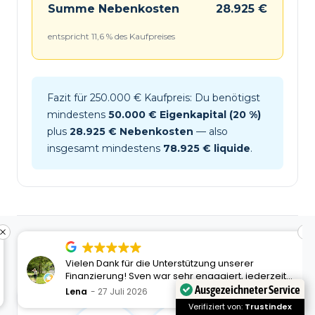
Summe Nebenkosten
28.925 €
entspricht 11,6 % des Kaufpreises
Fazit für 250.000 € Kaufpreis: Du benötigst
mindestens
50.000 € Eigenkapital (20 %)
plus
28.925 € Nebenkosten
— also
insgesamt mindestens
78.925 € liquide
.
Dein Team für Wuppertal
Vielen Dank für die Unterstützung unserer
Finanzierung! Sven war sehr engagiert, jederzeit
freundlich und gefühlt durchgängig für uns
Ausgezeichneter Service
Lena
27 Juli 2026
erreichbar :-)
Verifiziert von:
Trustindex