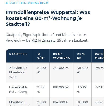
STADTTEIL-VERGLEICH
Immobilienpreise Wuppertal: Was
kostet eine 80-m²-Wohnung je
Stadtteil?
Kaufpreis, Eigenkapitalbedarf und Monatsrate im
Vergleich — bei
4,2 % Zinssatz
, 25 Jahren Laufzeit.
STADTTEIL
Ø
80 M²
20 %
RATE /
€/M²
WOHNUNG
EK
MONA
Zooviertel /
2.900
232.000 €
46.400
959 €
Elberfeld-
€
€
West
Uellendahl-
2.350
188.000 €
37.600
777 €
Katernberg
€
€
Elberfeld
2.300
184.000 €
36.800
761 €