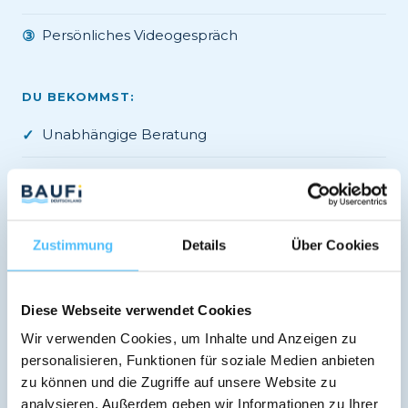
Persönliches Videogespräch
③
DU BEKOMMST:
Unabhängige Beratung
✓
Vergleich 600+ Banken
✓
Verbindliches Angebot
✓
Zustimmung
Details
Über Cookies
Regionale Banken-Expertise
✓
Diese Webseite verwendet Cookies
Jetzt kostenlos Termin vereinbaren →
Wir verwenden Cookies, um Inhalte und Anzeigen zu
personalisieren, Funktionen für soziale Medien anbieten
✓ Kostenlos · ✓ Unverbindlich · ✓ DSGVO-konform
zu können und die Zugriffe auf unsere Website zu
analysieren. Außerdem geben wir Informationen zu Ihrer