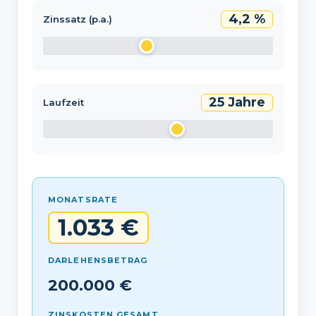
4,2 %
Zinssatz (p.a.)
25 Jahre
Laufzeit
MONATSRATE
1.033 €
DARLEHENSBETRAG
200.000 €
ZINSKOSTEN GESAMT