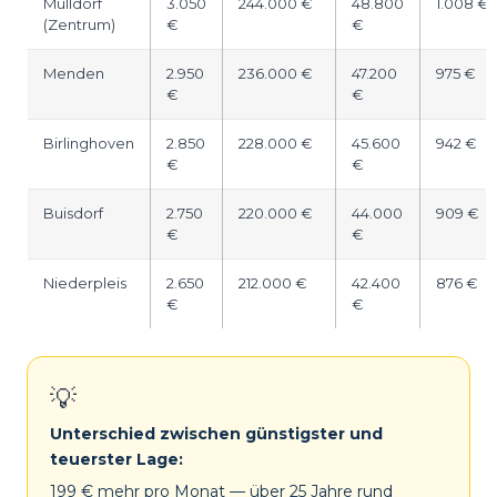
Mülldorf
3.050
244.000 €
48.800
1.008 €
(Zentrum)
€
€
Menden
2.950
236.000 €
47.200
975 €
€
€
Birlinghoven
2.850
228.000 €
45.600
942 €
€
€
Buisdorf
2.750
220.000 €
44.000
909 €
€
€
Niederpleis
2.650
212.000 €
42.400
876 €
€
€
💡
Unterschied zwischen günstigster und
teuerster Lage:
199 € mehr pro Monat — über 25 Jahre rund