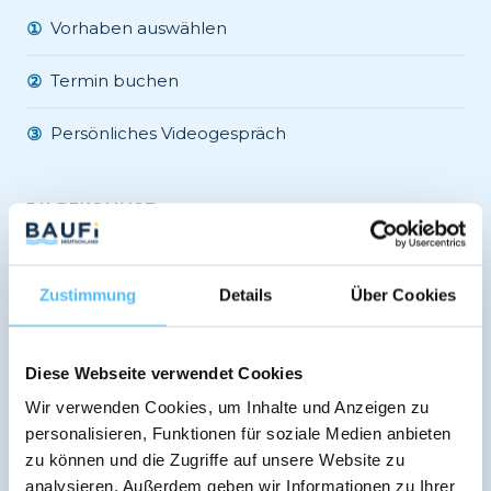
Vorhaben auswählen
①
Termin buchen
②
Persönliches Videogespräch
③
DU BEKOMMST:
Unabhängige Beratung
✓
Zustimmung
Details
Über Cookies
Vergleich 600+ Banken
✓
Verbindliches Angebot
✓
Diese Webseite verwendet Cookies
Wir verwenden Cookies, um Inhalte und Anzeigen zu
Regionale Banken-Expertise
✓
personalisieren, Funktionen für soziale Medien anbieten
zu können und die Zugriffe auf unsere Website zu
analysieren. Außerdem geben wir Informationen zu Ihrer
Jetzt kostenlos Termin vereinbaren →