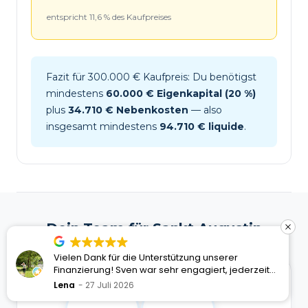
entspricht 11,6 % des Kaufpreises
Fazit für 300.000 € Kaufpreis: Du benötigst
mindestens
60.000 € Eigenkapital (20 %)
plus
34.710 € Nebenkosten
— also
insgesamt mindestens
94.710 € liquide
.
Dein Team für Sankt Augustin
Die Zusammenarbeit mit Benjamin hat von Anfang
an hervorragend funktioniert. Er hat mich während
des gesamten Finanzierungsprozesses
Ausgezeichneter Service
A Google User
27 Juli 2026
kompetent, zuverlässig und persönlich begleitet.
Verifiziert von:
Trustindex
Bei Fragen war er jederzeit sehr gut erreichbar,