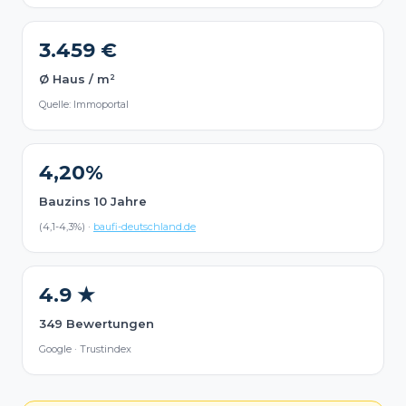
3.459 €
Ø Haus / m²
Quelle: Immoportal
4,20%
Bauzins 10 Jahre
(4,1-4,3%) ·
baufi-deutschland.de
4.9 ★
349 Bewertungen
Google · Trustindex