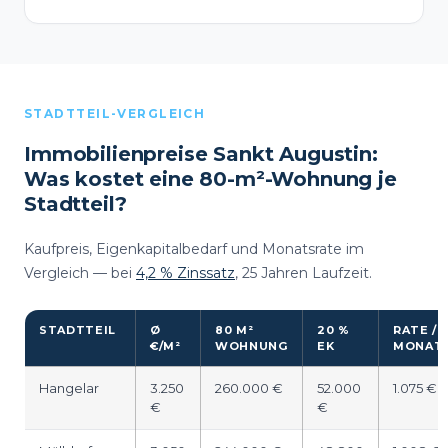
STADTTEIL-VERGLEICH
Immobilienpreise Sankt Augustin:
Was kostet eine 80-m²-Wohnung je
Stadtteil?
Kaufpreis, Eigenkapitalbedarf und Monatsrate im
Vergleich — bei
4,2 % Zinssatz
, 25 Jahren Laufzeit.
STADTTEIL
Ø
80 M²
20 %
RATE /
€/M²
WOHNUNG
EK
MONAT
Hangelar
3.250
260.000 €
52.000
1.075 €
€
€