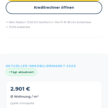
Kreditrechner öffnen
✓ Kein Risiko
✓ DSGVO-konform
✓ Mo–Fr 8–18 Uhr erreichbar
✓ 100% kostenlos
AKTUELLER IMMOBILIENMARKT 2026
Tägl. aktualisiert
2.901 €
Ø Wohnung / m²
Quelle: Immoportal