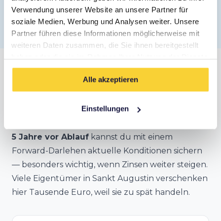
Verwendung unserer Website an unsere Partner für
soziale Medien, Werbung und Analysen weiter. Unsere
✓ Kostenlos · ✓ Unverbindlich · ✓ DSGVO-konform
Partner führen diese Informationen möglicherweise mit
weiteren Daten zusammen, die Sie ihnen bereitgestellt
haben oder die sie im Rahmen Ihrer Nutzung der Dienste
gesammelt haben.
Anschlussfinanzierung in Sankt
Alle akzeptieren
Augustin
Einstellungen
Deine Zinsbindung endet bald? In Sankt
Augustin lohnt sich frühzeitiges Handeln.
Bereits
5 Jahre vor Ablauf
kannst du mit einem
Forward-Darlehen aktuelle Konditionen sichern
— besonders wichtig, wenn Zinsen weiter steigen.
Viele Eigentümer in Sankt Augustin verschenken
hier Tausende Euro, weil sie zu spät handeln.