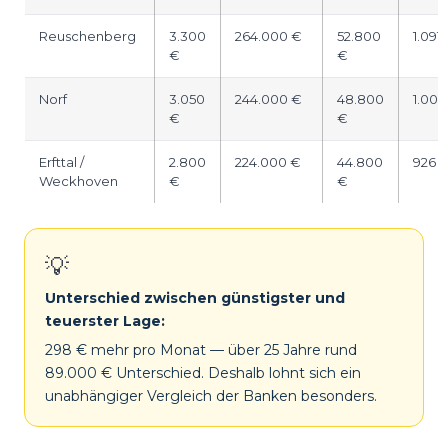
Reuschenberg
3.300
264.000 €
52.800
1.091
€
€
Norf
3.050
244.000 €
48.800
1.008
€
€
Erfttal /
2.800
224.000 €
44.800
926 
Weckhoven
€
€
💡
Unterschied zwischen günstigster und
teuerster Lage:
298 € mehr pro Monat — über 25 Jahre rund
89.000 € Unterschied. Deshalb lohnt sich ein
unabhängiger Vergleich der Banken besonders.