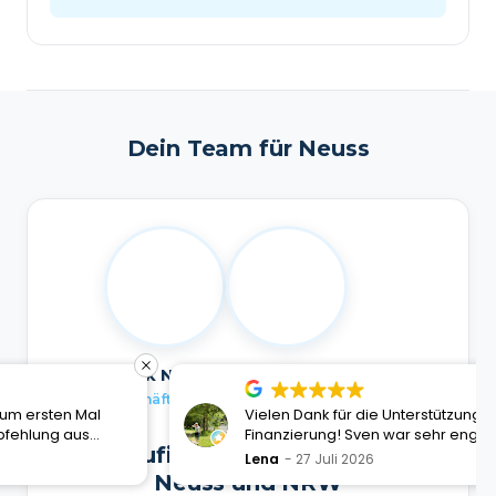
Dein Team für Neuss
Dirk Nopp
Ricardo Tunnissen
Geschäftsführer
Geschäftsführer
Vielen Dank für die Unterstützung unserer
Finanzierung! Sven war sehr engagiert, jederzeit
Das Baufi Deutschland Team für
freundlich und gefühlt durchgängig für uns
Ausgezeichneter Service
Lena
27 Juli 2026
erreichbar :-)
Neuss und NRW
Verifiziert von:
Trustindex