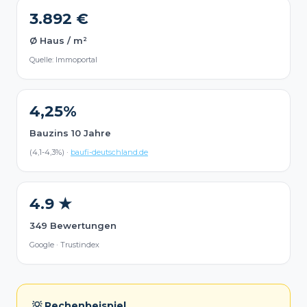
3.892 €
Ø Haus / m²
Quelle: Immoportal
4,25%
Bauzins 10 Jahre
(4,1-4,3%) ·
baufi-deutschland.de
4.9 ★
349 Bewertungen
Google · Trustindex
💡 Rechenbeispiel