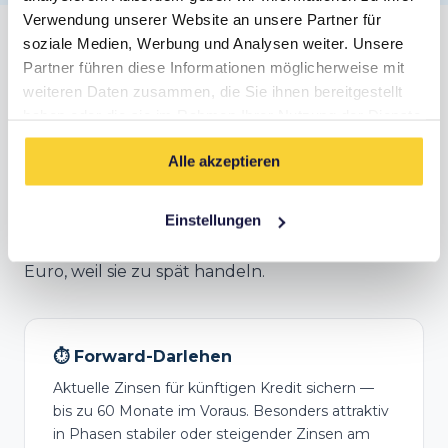
Verwendung unserer Website an unsere Partner für
soziale Medien, Werbung und Analysen weiter. Unsere
Anschlussfinanzierung in Neuss
Partner führen diese Informationen möglicherweise mit
weiteren Daten zusammen, die Sie ihnen bereitgestellt
Deine Zinsbindung endet bald? In Neuss lohnt
haben oder die sie im Rahmen Ihrer Nutzung der Dienste
sich frühzeitiges Handeln.
Bereits 5 Jahre vor
gesammelt haben.
Ablauf
kannst du mit einem Forward-Darlehen
Alle akzeptieren
aktuelle Konditionen sichern — besonders
wichtig, wenn Zinsen weiter steigen. Viele
Einstellungen
Eigentümer in Neuss verschenken hier Tausende
Euro, weil sie zu spät handeln.
⏱️ Forward-Darlehen
Aktuelle Zinsen für künftigen Kredit sichern —
bis zu 60 Monate im Voraus. Besonders attraktiv
in Phasen stabiler oder steigender Zinsen am