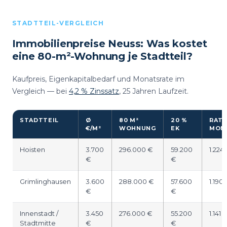
STADTTEIL-VERGLEICH
Immobilienpreise Neuss: Was kostet
eine 80-m²-Wohnung je Stadtteil?
Kaufpreis, Eigenkapitalbedarf und Monatsrate im
Vergleich — bei
4,2 % Zinssatz
, 25 Jahren Laufzeit.
STADTTEIL
Ø
80 M²
20 %
RATE
€/M²
WOHNUNG
EK
MON
Hoisten
3.700
296.000 €
59.200
1.224
€
€
Grimlinghausen
3.600
288.000 €
57.600
1.190
€
€
Innenstadt /
3.450
276.000 €
55.200
1.141 
Stadtmitte
€
€