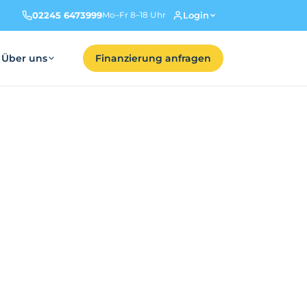
02245 6473999
Login
Mo–Fr 8–18 Uhr
Über uns
Finanzierung anfragen