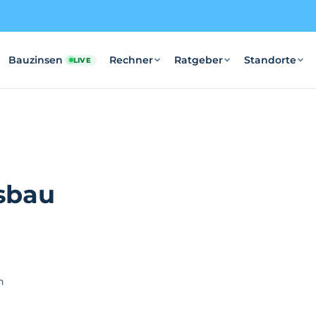
Bauzinsen
Rechner
Ratgeber
Standorte
LIVE
sbau
n