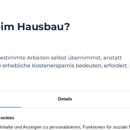
beim Hausbau?
estimmte Arbeiten selbst übernimmst, anstatt
 erhebliche Kostenersparnis bedeuten, erfordert
 gute Planung. Eigenleistung ist besonders für
andwerklichen Bereich tätig sind oder sich durch
tische Fähigkeiten angeeignet haben.
Details
Cookies
nhalte und Anzeigen zu personalisieren, Funktionen für soziale