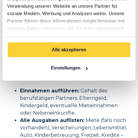
erwarten Banken eine genaue Übersicht
Verwendung unserer Website an unsere Partner für
darüber, wie viel Geld monatlich zur Verfügung
soziale Medien, Werbung und Analysen weiter. Unsere
steht und wie viel davon für die Kreditrate
Partner führen diese Informationen möglicherweise mit
eingeplant ist.
weiteren Daten zusammen, die Sie ihnen bereitgestellt
haben oder die sie im Rahmen Ihrer Nutzung der Dienste
gesammelt haben.
Alle akzeptieren
Hier sollte nicht einfach eine grobe Schätzung
abgegeben werden – es lohnt sich, eine richtig
detaillierte Haushaltsrechnung aufzustellen:
Einstellungen
Einnahmen aufführen:
Gehalt des
berufstätigen Partners, Elterngeld,
Kindergeld, eventuelle Mieteinnahmen
oder Nebeneinkünfte.
Alle Ausgaben auflisten:
Miete (falls noch
vorhanden), Versicherungen, Lebensmittel,
Auto, Kinderbetreuung, Freizeit, Kredite –