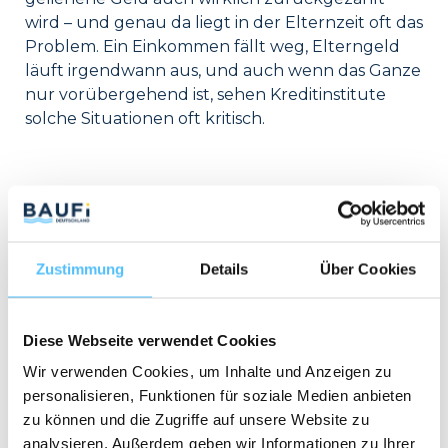
wird – und genau da liegt in der Elternzeit oft das
Problem. Ein Einkommen fällt weg, Elterngeld
läuft irgendwann aus, und auch wenn das Ganze
nur vorübergehend ist, sehen Kreditinstitute
solche Situationen oft kritisch.
Das bedeutet aber nicht, dass es unmöglich ist,
eine Baufinanzierung zu bekommen. Es kommt
nur darauf an, die Bank mit den richtigen
Argumenten zu überzeugen.
Zustimmung
Details
Über Cookies
Diese Webseite verwendet Cookies
1. Eine wasserdichte
Wir verwenden Cookies, um Inhalte und Anzeigen zu
Haushaltsrechnung vorlegen
personalisieren, Funktionen für soziale Medien anbieten
Niemand gibt gerne Geld her, ohne zu wissen, ob
zu können und die Zugriffe auf unsere Website zu
derjenige es auch zurückzahlen kann. Deshalb
analysieren. Außerdem geben wir Informationen zu Ihrer