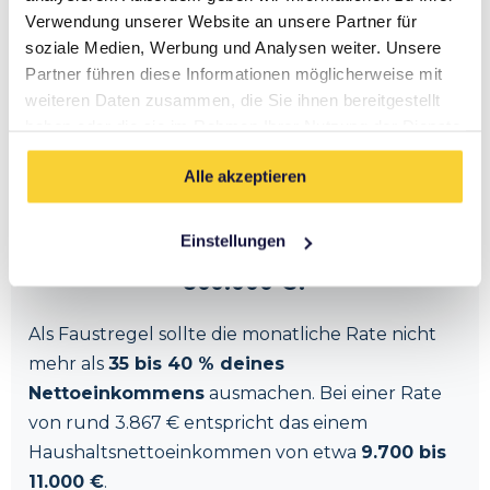
und spart einen großen Teil der Zinskosten.
Verwendung unserer Website an unsere Partner für
Deine tatsächliche Rate hängt von Bonität,
soziale Medien, Werbung und Analysen weiter. Unsere
Eigenkapital und Bank ab –
hier kostenlos und
Partner führen diese Informationen möglicherweise mit
unverbindlich prüfen lassen
.
weiteren Daten zusammen, die Sie ihnen bereitgestellt
haben oder die sie im Rahmen Ihrer Nutzung der Dienste
gesammelt haben.
Alle akzeptieren
LEISTBARKEIT
Einstellungen
Welches Einkommen brauche ich für
800.000 €?
Als Faustregel sollte die monatliche Rate nicht
mehr als
35 bis 40 % deines
Nettoeinkommens
ausmachen. Bei einer Rate
von rund 3.867 € entspricht das einem
Haushaltsnettoeinkommen von etwa
9.700 bis
11.000 €
.