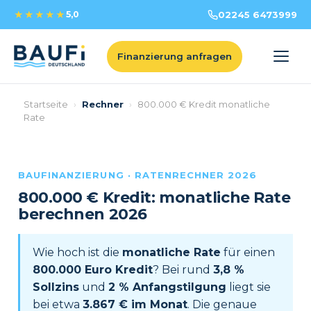
★★★★★
5,0
02245 6473999
Finanzierung anfragen
Startseite
›
Rechner
›
800.000 € Kredit monatliche
Rate
BAUFINANZIERUNG · RATENRECHNER
2026
800.000 € Kredit: monatliche Rate
berechnen
2026
Wie hoch ist die
monatliche Rate
für einen
800.000 Euro Kredit
? Bei rund
3,8 %
Sollzins
und
2 % Anfangstilgung
liegt sie
bei etwa
3.867 € im Monat
. Die genaue