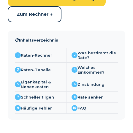
Zum Rechner ↓
📋
Inhaltsverzeichnis
Was bestimmt die
Raten-Rechner
1
2
Rate?
Welches
Raten-Tabelle
3
4
Einkommen?
Eigenkapital &
Zinsbindung
5
6
Nebenkosten
Schneller tilgen
Rate senken
7
8
Häufige Fehler
FAQ
9
10