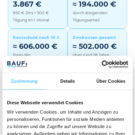
3.867 €
≈ 194.000 €
950 € Zins + 500 €
durch steigenden
Tilgung im 1. Monat
Tilgungsanteil
Restschuld nach 10 J.
Zinskosten gesamt
≈ 606.000 €
≈ 502.000 €
Basis der
über rund 28 Jahre
Anschlussfinanzierung
Laufzeit
Anfangs fließt der größere Teil der Rate in die
Zustimmung
Details
Über Cookies
Zinsen – mit jeder Zahlung sinkt der Zinsanteil
und der Tilgungsanteil wächst. Nach Ablauf der
Diese Webseite verwendet Cookies
10-jährigen Zinsbindung finanzierst du die
Wir verwenden Cookies, um Inhalte und Anzeigen zu
Restschuld von rund 606.000 € weiter. Schon
1
personalisieren, Funktionen für soziale Medien anbieten
% mehr Anfangstilgung oder eine jährliche
zu können und die Zugriffe auf unsere Website zu
Sondertilgung
verkürzt die Laufzeit um Jahre
analysieren. Außerdem geben wir Informationen zu Ihrer