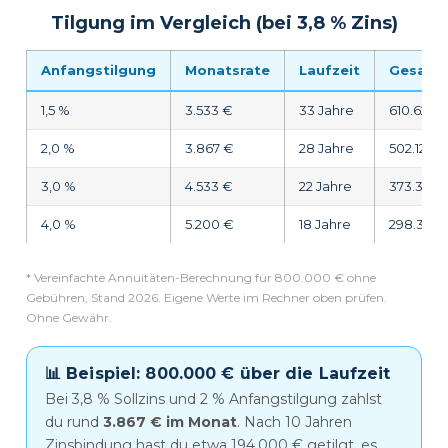
Tilgung im Vergleich (bei 3,8 % Zins)
Anfangstilgung
Monatsrate
Laufzeit
Gesamt
1,5 %
3.533 €
33 Jahre
610.626 
2,0 %
3.867 €
28 Jahre
502.126 €
3,0 %
4.533 €
22 Jahre
373.331 
4,0 %
5.200 €
18 Jahre
298.383 
* Vereinfachte Annuitäten-Berechnung für 800.000 € ohne
Gebühren, Stand
2026
. Eigene Werte im Rechner oben prüfen.
Ohne Gewähr.
📊 Beispiel: 800.000 € über die Laufzeit
Bei 3,8 % Sollzins und 2 % Anfangstilgung zahlst
du rund
3.867 € im Monat
. Nach 10 Jahren
Zinsbindung hast du etwa 194.000 € getilgt, es