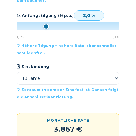
dem Rechner.
2,0 %
📉 Anfangstilgung (% p.a.)
1,0 %
5,0 %
💡 Höhere Tilgung = höhere Rate, aber schneller
schuldenfrei.
🗓️ Zinsbindung
💡 Zeitraum, in dem der Zins fest ist. Danach folgt
die Anschlussfinanzierung.
MONATLICHE RATE
3.867 €